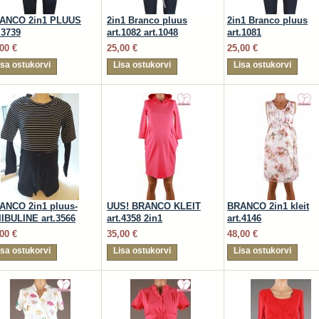
ANCO 2in1 PLUUS
2in1 Branco pluus
2in1 Branco pluus
.3739
art.1082 art.1048
art.1081
00 €
25,00 €
25,00 €
isa ostukorvi
Lisa ostukorvi
Lisa ostukorvi
ANCO 2in1 pluus-
UUS! BRANCO KLEIT
BRANCO 2in1 kleit
IIBULINE art.3566
art.4358 2in1
art.4146
00 €
35,00 €
48,00 €
isa ostukorvi
Lisa ostukorvi
Lisa ostukorvi