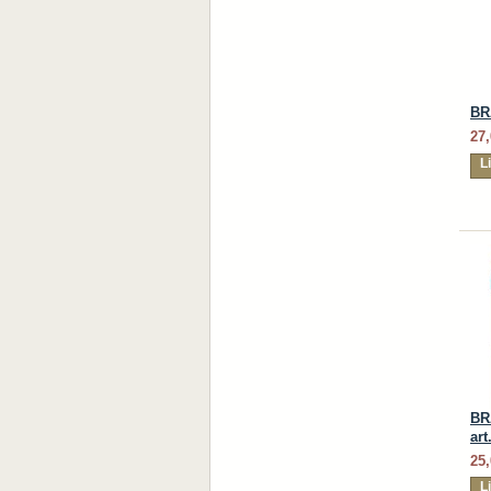
BR
27,
L
BR
art
25,
L