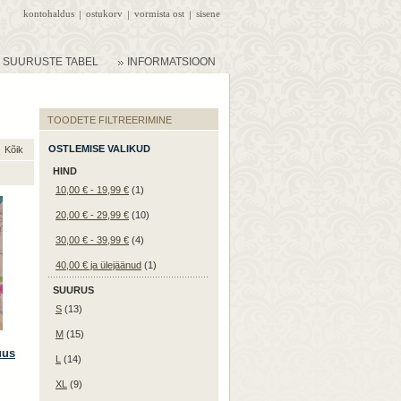
kontohaldus
ostukorv
vormista ost
sisene
SUURUSTE TABEL
INFORMATSIOON
TOODETE FILTREERIMINE
OSTLEMISE VALIKUD
Kõik
HIND
10,00 €
-
19,99 €
(1)
20,00 €
-
29,99 €
(10)
30,00 €
-
39,99 €
(4)
40,00 €
ja ülejäänud
(1)
SUURUS
S
(13)
M
(15)
uus
L
(14)
XL
(9)