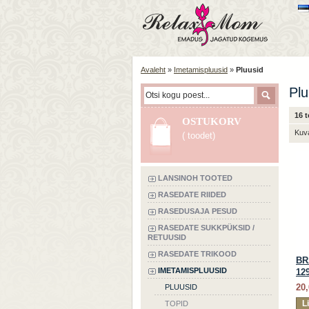
Avaleht
»
Imetamispluusid
»
Pluusid
Plu
16 
OSTUKORV
Kuv
( toodet)
LANSINOH TOOTED
RASEDATE RIIDED
RASEDUSAJA PESUD
RASEDATE SUKKPÜKSID /
RETUUSID
RASEDATE TRIKOOD
BR
IMETAMISPLUUSID
12
20,
PLUUSID
L
TOPID