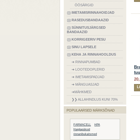
ÖÖSÄRGID
IMETAMISRINNAHOIDJAD
RASEDUSBANDAAZID
SÜNNITUSJÄRGSED
BANDAAZID
KORRIGEERIV PESU
SINU LAPSELE
KEHA JA RINNAHOOLDUS
➔ RINNAPUMBAD
Bra
➔ LOOTEDOPLERID
tu
➔ IMETAMISPADJAD
20,
➔ MÄNGUASJAD
L
➔MÄHKMED
❯❯ ALLAHINDLUS KUNI 70%
POPULAARSED MÄRKSÕNAD
FARMACELL
HPA
Haiglapüksid
rinnanibukaitsmed