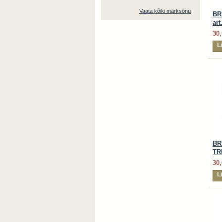
Vaata kõiki märksõnu
BR
art
30,
L
BR
TR
30,
L