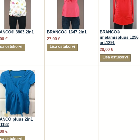
ANCO® 3803 2in1
BRANCO® 1647 2in1
BRANCO®
imetamispluus 1296,
00 €
27,00 €
art.1291
isa ostukorvi
Lisa ostukorvi
20,00 €
Lisa ostukorvi
ANCO pluus 2in1
.1182
00 €
isa ostukorvi