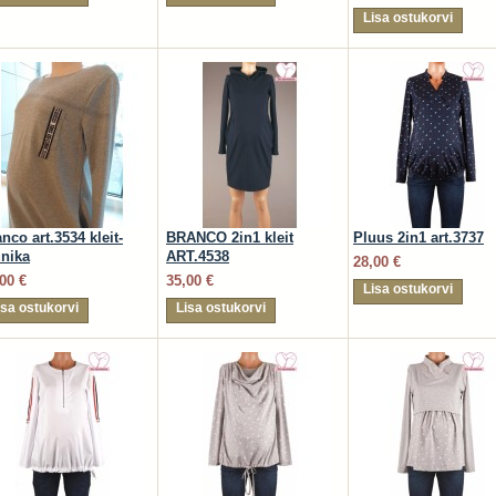
Lisa ostukorvi
nco art.3534 kleit-
BRANCO 2in1 kleit
Pluus 2in1 art.3737
unika
ART.4538
28,00 €
00 €
35,00 €
Lisa ostukorvi
isa ostukorvi
Lisa ostukorvi