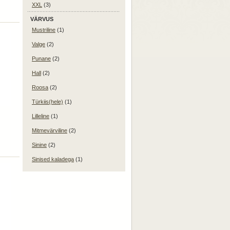
XXL
(3)
VÄRVUS
Mustriline
(1)
Valge
(2)
Punane
(2)
Hall
(2)
Roosa
(2)
Türkiis(hele)
(1)
Lilleline
(1)
Mitmevärviline
(2)
Sinine
(2)
Sinised kaladega
(1)