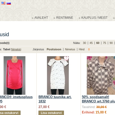
AVALEHT
RENTIMINE
KAUPLUS / MEIST
usid
toode(t)
Näita:
30
45
60
75
90
a:
Tabel
Nimekiri
Järjestus
Positsioon
Nimetus
Hind
ANCO® imetuspluus
BRANCO tuunika art.
50% soodsamalt!
95
1832
BRANCO art.3760 pl
00 €
27,00 €
Tavahind:
30,00 €
Erihind:
15,00 €
isa ostukorvi
Lisa ostukorvi