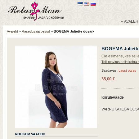
AVALEH
Avaleht
»
Rasedusaja pesud
»
BOGEMA Juliette öösärk
BOGEMA Juliette
Ole esimene, kes selle
Telli teavitus selle kohta 
Saadavus:
Laost otsas
35,00 €
Kiirülevaade
VARRUKATEGA ÖÖSÄRK.
ROHKEM VAATEID