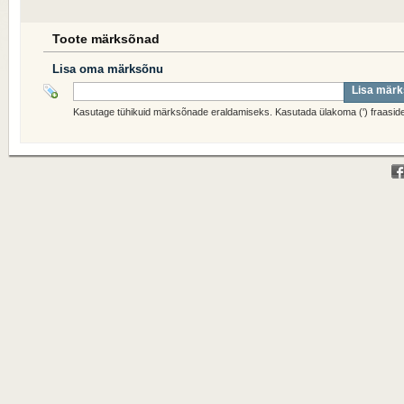
Toote märksõnad
Lisa oma märksõnu
Lisa mär
Kasutage tühikuid märksõnade eraldamiseks. Kasutada ülakoma (') fraaside